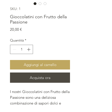
SKU: 1
Gioccolatini con Frutto della
Passione
Prezzo
20,00 €
Quantità
*
Aggiungi al carrello
Acquista ora
I nostri Gioccolatini con Frutto della
Passione sono una deliziosa
combinazione di sapori dolci e
piccanti. Il ricco guscio di